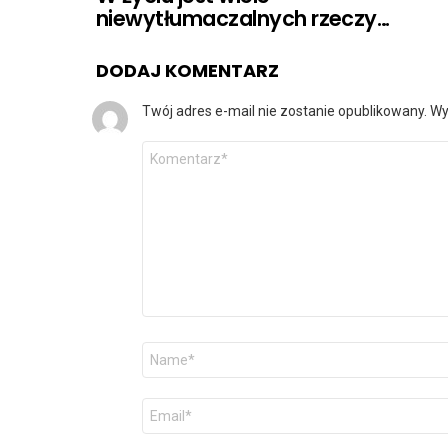
niewytłumaczalnych rzeczy…
DODAJ KOMENTARZ
Twój adres e-mail nie zostanie opublikowany.
Wy
Komentarz
*
Nazwa
*
Adres
e-
mail