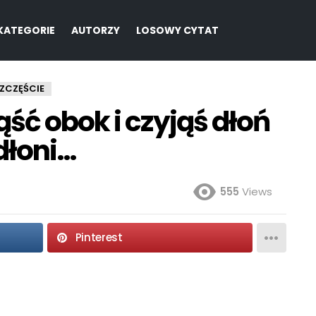
KATEGORIE
AUTORZY
LOSOWY CYTAT
ZCZĘŚCIE
ść obok i czyjąś dłoń
dłoni…
555
Views
Pinterest