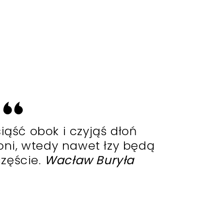
iąść obok i czyjąś dłoń
oni, wtedy nawet łzy będą
zęście.
Wacław Buryła