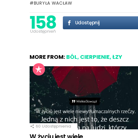
BURYŁA WACŁAW
158
Udostępnij
Udostępnień
MORE FROM:
BÓL, CIERPIENIE, ŁZY
60
Udostępnienia
W życiu jest wiele