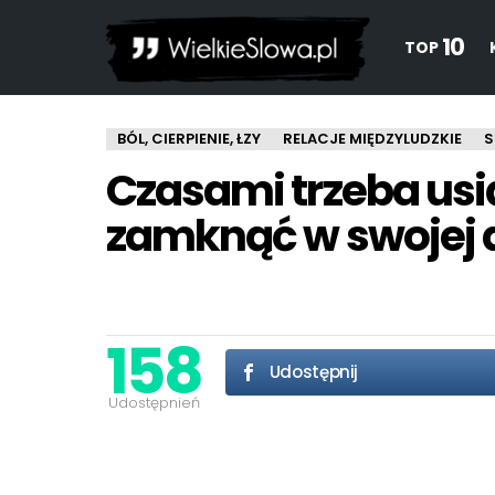
10
TOP
BÓL, CIERPIENIE, ŁZY
RELACJE MIĘDZYLUDZKIE
S
Czasami trzeba usią
zamknąć w swojej 
158
Udostępnij
Udostępnień